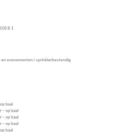
102 B 1
n en evenementen / sprinklerbestendig
op baal
 – op baal
 – op baal
 – op baal
op baal