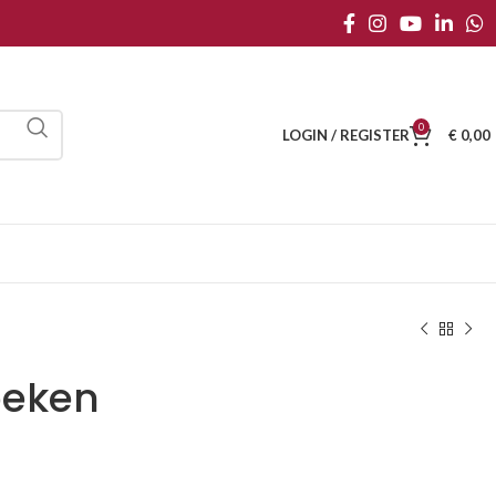
0
LOGIN / REGISTER
€
0,00
oeken