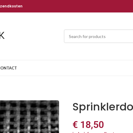
rzendkosten
CONTACT
Sprinklerd
€
18,50